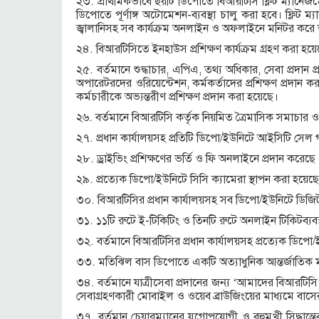
২৩. প্রাথমিকভাবে ছয়টি ডিপোতে বিআরটিসি ফ্লিট ম্যানেজম
ডিপোতে পূর্ণাঙ্গ অটোমেশন-ব্যবস্থা চালু করা হবে। ফ্লিট ম
জ্বালানিসহ সব কার্যক্রম অনলাইন ও অফলাইনে মনিটর করে তাৎ
২৪. বিআরটিসিতে ইনহাউস প্রশিক্ষণ কার্যক্রম গ্রহণ করা হয়
২৫. বর্তমানে শুদ্ধাচার, এপিএ, তথ্য অধিকার, সেবা প্রদান প্
অপারেটরদের ওরিয়েন্টেশন, কর্মকর্তাদের প্রশিক্ষণ প্রদান ক
কর্মচারীকে অভ্যন্তরীণ প্রশিক্ষণ প্রদান করা হয়েছে।
২৬. বর্তমানে বিআরটিসি কর্তৃক নিয়মিত ত্রৈমাসিক সমাচার ও 
২৭. প্রধান কার্যালয়সহ প্রতিটি ডিপো/ইউনিটে আইসিটি সেল
২৮. ড্রাইভিং প্রশিক্ষণের ভর্তি ও ফি অনলাইনে প্রদান ক
২৯. প্রত্যেক ডিপো/ইউনিটে সিসি ক্যামেরা স্থাপন করা হয়েছে 
৩০. বিআরটিসির প্রধান কার্যালয়সহ সব ডিপো/ইউনিটে ডিজিটা
৩১. ১১টি রুটে ই-টিকিটিং ও তিনটি রুটে অনলাইন টিকিটব্যবস
৩২. বর্তমানে বিআরটিসির প্রধান কার্যালয়সহ প্রত্যেক ডিপো/ইউ
৩৩. মতিঝিল বাস ডিপোতে একটি অত্যাধুনিক আন্তর্জাতিক মানের 
৩৪. বর্তমানে যাত্রীসেবা প্রদানের জন্য ‘আমাদের বিআরটি
সেবাগ্রহণকারী মোবাইল ও ওয়েব ব্রাউজিংয়ের মাধ্যমে বাসের
৩৭. বর্তমান চেয়ারম্যানের যুগোপযোগী ও বহুমুখী সিদ্ধান্তে