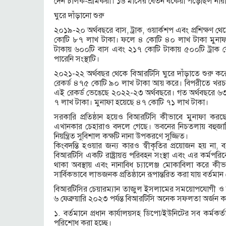
দেন চালক-শ্রমিকরা। ১৬ মাসের বেতন বকেয়া পড়েছিল নার
ঘুরে দাঁড়ানো শুরু
২০১৯-২০ অর্থবছরে বাস, ট্রাক, ওয়ার্কশপ এবং প্রশিক্ষ
কোটি ৮৭ লাখ টাকা। ফলে ৪ কোটি ৪০ লাখ টাকা মুনা
টাকায় ৬০০টি বাস এবং ২১৭ কোটি টাকায় ৫০০টি ট্রাক কে
পারেনি সংস্থাটি।
২০২১-২২ অর্থবছর থেকে বিআরটিসি ঘুরে দাঁড়াতে শুরু কর
রেকর্ড ৪৭৫ কোটি ৯০ লাখ টাকা আয় করে। বিপরীতে খরচ
এই রেকর্ড ভেঙেছে ২০২২-২৩ অর্থবছরে। গত অর্থবছরে ৬
৭ লাখ টাকা। মুনাফা হয়েছে ৪৭ কোটি ৭১ লাখ টাকা।
সরকারি প্রতিষ্ঠান হয়েও বিআরটিসি কীভাবে মুনাফা করছে,
এখানকার চেহারাও বদলে গেছে। ভবনের নিচতলায় বহুজাতি
নিয়ন্ত্রিত সুবিশাল কক্ষটি নানা উপকরণে সুজ্জিত।
কিংবদন্তি হওয়ার জন্য কারও স্বীকৃতির প্রয়োজন হয় না, ব
বিআরটিসি একটি রাষ্ট্রায়ত্ত পরিবহন সংস্থা এবং এর কর্মপরিব
থাকা অবস্থায় এবং নানাবিধ চ্যালেঞ্জ মোকাবিলা করে কীভ
সার্বিকভাবে লাভজনক প্রতিষ্ঠানে রূপান্তরিত করা যায় বর্তমান চে
বিআরটিসির চেয়ারম্যান তাজুল ইসলামের সময়োপযোগী ও সূক্ষ
৬ ফেব্রুয়ারি ২০২৩ পর্যন্ত বিআরটিসি অনেক সফলতা অর্জন করে
১. বর্তমানে প্রধান কার্যালয়সহ ডিপো/ইউনিটের সব কর্মকর
পরিশোধ করা হচ্ছে।