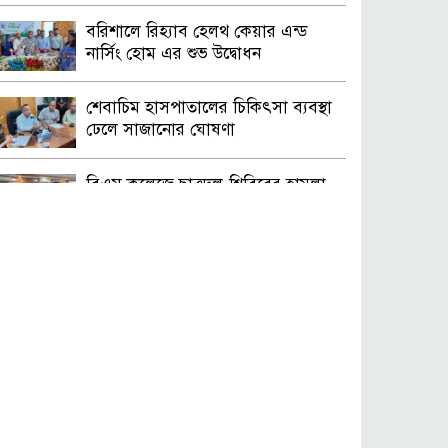
বরিশালে রিহ্যাব হেলথ কেয়ার এন্ড
নার্সিং হোম এর শুভ উদ্বোধন
শেবাচিম হাসপাতালের চিকিৎসা ব্যবস্থা
ঢেলে সাজানোর ঘোষণা
বিএম কলেজে ছাত্রদল-শিবিরের হামলা-
সংঘর্ষ, ক্যাম্পাসে উত্তেজনা
রাশিয়ার ব্যালাস্টিক ক্ষেপণাস্ত্র হামলায়
ইউক্রেনে নিহত ১৪, আহত ২৭
ঘরের পাশে বালুভর্তি বস্তায় বিস্ফোরণ,
একই পরিবারের ৩ জন দগ্ধ
পরোক্ষ আলোচনায় বসতে পারে যুক্তরাষ্ট্র-
ইরান