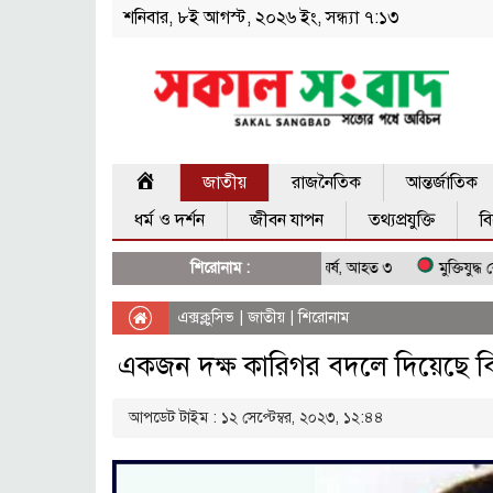
শনিবার, ৮ই আগস্ট, ২০২৬ ইং, সন্ধ্যা ৭:১৩
প্রচ্ছেদ
জাতীয়
রাজনৈতিক
আন্তর্জাতিক
ধর্ম ও দর্শন
জীবন যাপন
তথ্যপ্রযুক্তি
ব
বিয়ের অনুষ্ঠানে মাংস কম দেওয়ায় সংঘর্ষ, আহত ৩
শিরোনাম :
মুক্তিযুদ্ধ কোনো রাজনৈতিক 
এক্সক্লুসিভ
|
জাতীয়
|
শিরোনাম
একজন দক্ষ কারিগর বদলে দিয়েছে 
আপডেট টাইম : ১২ সেপ্টেম্বর, ২০২৩, ১২:৪৪