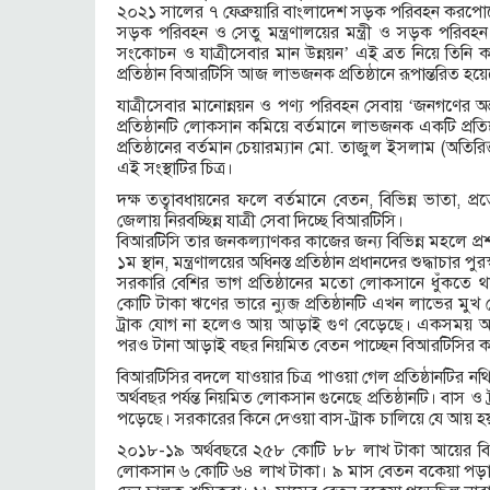
২০২১ সালের ৭ ফেব্রুয়ারি বাংলাদেশ সড়ক পরিবহন করপোর
সড়ক পরিবহন ও সেতু মন্ত্রণালয়ের মন্ত্রী ও সড়ক পরিবহন ও
সংকোচন ও যাত্রীসেবার মান উন্নয়ন’ এই ব্রত নিয়ে তি
প্রতিষ্ঠান বিআরটিসি আজ লাভজনক প্রতিষ্ঠানে রূপান্তরিত হয়
যাত্রীসেবার মানোন্নয়ন ও পণ্য পরিবহন সেবায় ‘জনগণের 
প্রতিষ্ঠানটি লোকসান কমিয়ে বর্তমানে লাভজনক একটি প্রতি
প্রতিষ্ঠানের বর্তমান চেয়ারম্যান মো. তাজুল ইসলাম (অতিরিক
এই সংস্থাটির চিত্র।
দক্ষ তত্বাবধায়নের ফলে বর্তমানে বেতন, বিভিন্ন ভাতা, প্র
জেলায় নিরবচ্ছিন্ন যাত্রী সেবা দিচ্ছে বিআরটিসি।
বিআরটিসি তার জনকল্যাণকর কাজের জন্য বিভিন্ন মহলে প্রশ
১ম স্থান, মন্ত্রণালয়ের অধিনস্ত প্রতিষ্ঠান প্রধানদের শুদ্ধাচার প
সরকারি বেশির ভাগ প্রতিষ্ঠানের মতো লোকসানে ধুঁকতে
কোটি টাকা ঋণের ভারে ন্যুব্জ প্রতিষ্ঠানটি এখন লাভের ম
ট্রাক যোগ না হলেও আয় আড়াই গুণ বেড়েছে। একসময় আট
পরও টানা আড়াই বছর নিয়মিত বেতন পাচ্ছেন বিআরটিসির কর্ম
বিআরটিসির বদলে যাওয়ার চিত্র পাওয়া গেল প্রতিষ্ঠানটির 
অর্থবছর পর্যন্ত নিয়মিত লোকসান গুনেছে প্রতিষ্ঠানটি। বা
পড়েছে। সরকারের কিনে দেওয়া বাস-ট্রাক চালিয়ে যে আয় হয়
২০১৮-১৯ অর্থবছরে ২৫৮ কোটি ৮৮ লাখ টাকা আয়ের বি
লোকসান ৬ কোটি ৬৪ লাখ টাকা। ৯ মাস বেতন বকেয়া পড়া