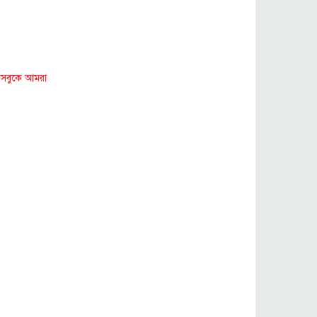
গৌরনদী প্রেসক্লাবের সাধারণ সম্পাদকের
ওপর হামলা,জেলা সাংবাদিক ইউনিয়নের
নিন্দা
সবুকে আমরা
লাকুটিয়ায় খাল খনন প্রকল্পের কোটি
টাকা লোপাটের চেষ্টা!
সমন্বিত প্রচেষ্টায় অর্থনীতিতে ইতিবাচক
পরিবর্তন সম্ভব: প্রধানমন্ত্রী
হাফপ্যান্ট আর হুডি পরে নেতানিয়াহুর
সাথে মার্কিন সিনেটরের বৈঠক
চরামদ্দিতে পেনশনের টাকায় গড়া স্বপ্নে
আঘাতঃ বিষ প্রয়োগে তিন পুকুরের মাছ
নিধন