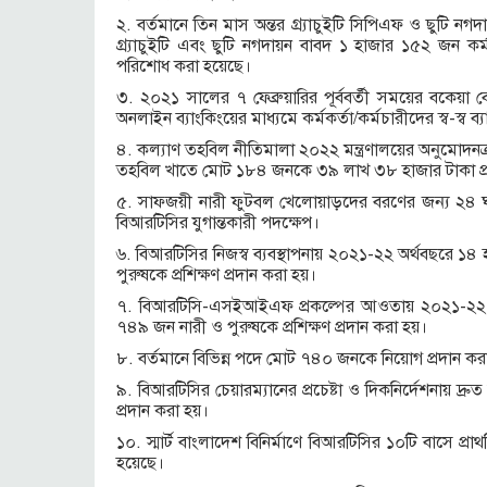
২. বর্তমানে তিন মাস অন্তর গ্র্যাচুইটি সিপিএফ ও ছুটি 
গ্র্যাচুইটি এবং ছুটি নগদায়ন বাবদ ১ হাজার ১৫২ জন 
পরিশোধ করা হয়েছে।
৩. ২০২১ সালের ৭ ফেব্রুয়ারির পূর্ববর্তী সময়ের বকে
অনলাইন ব্যাংকিংয়ের মাধ্যমে কর্মকর্তা/কর্মচারীদের স্ব-স্ব
৪. কল্যাণ তহবিল নীতিমালা ২০২২ মন্ত্রণালয়ের অনুমোদনক
তহবিল খাতে মোট ১৮৪ জনকে ৩৯ লাখ ৩৮ হাজার টাকা প্র
৫. সাফজয়ী নারী ফুটবল খেলোয়াড়দের বরণের জন্য ২৪ ঘণ্টার 
বিআরটিসির যুগান্তকারী পদক্ষেপ।
৬. বিআরটিসির নিজস্ব ব্যবস্থাপনায় ২০২১-২২ অর্থবছরে
পুরুষকে প্রশিক্ষণ প্রদান করা হয়।
৭. বিআরটিসি-এসইআইএফ প্রকল্পের আওতায় ২০২১-২২ 
৭৪৯ জন নারী ও পুরুষকে প্রশিক্ষণ প্রদান করা হয়।
৮. বর্তমানে বিভিন্ন পদে মোট ৭৪০ জনকে নিয়োগ প্রদান কর
৯. বিআরটিসির চেয়ারম্যানের প্রচেষ্টা ও দিকনির্দেশনায় 
প্রদান করা হয়।
১০. স্মার্ট বাংলাদেশ বিনির্মাণে বিআরটিসির ১০টি বাসে 
হয়েছে।