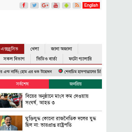
English
এক্সক্লুসিভ
খেলা
জানা অজানা
সকল বিভাগ
ভিডিও বার্তা
ফটো গ্যালারি
হোম এর শুভ উদ্বোধন
শেবাচিম হাসপাতালের চিকিৎসা ব্যবস্থা ঢেলে সাজানোর ঘোষণা
সর্বশেষ
জনপ্রিয়
বিয়ের অনুষ্ঠানে মাংস কম দেওয়ায়
সংঘর্ষ, আহত ৩
মুক্তিযুদ্ধ কোনো রাজনৈতিক দলের যুদ্ধ
ছিল না: ভারপ্রাপ্ত রাষ্ট্রপতি