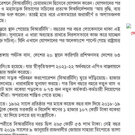
েশনে (বিআরটিসি) চেয়ারম্যান হিসেবে যোগদান করেন। যোগদানের পর
 মহাসড়ক বিভাগের সচিবের প্রত্যক্ষ দিকনির্দেশনায় ‘আয় বৃদ্ধি, ব্যয়
নি কাজ শুরু করেন। তারই হাত ধরে একসময়ের জরাজীর্ণ ও অলাভজনক
েছে।
অন্তরে স্থান পেয়েছে বিআরটিসি’। বছরের পর বছর লোকেসানে থাকা এই
ফে
ষ্ঠান। সুনামের এ ধারা অব্যাহত রাখতে নিরলসভাবে কাজ করে যাচ্ছেন
্ত সচিব)। যিনি এখানে যোগদানের পর অনেকাংশে পাল্টে গেছে রাষ্ট্রায়ত্ত
তেঙ্গায় পর্যটক বাস, দেশের ২০ স্থানে কারিগরি প্রশিক্ষণসহ দেশের ৬৩
সিংত হয়েছে। যার স্বীকৃতিস্বরুপ ২০২১-২২ অর্থবছরে এপিও বাস্তবায়নে
ুরস্কার অর্জন করেছে।
 থাকা সড়ক পরিবহন করপোরেশন (বিআরটিসি) ঘুরে দাঁড়িয়েছে। হাজার
ুখ দেখেছে। ধারাবাহিক মুনাফা করছে। গত তিন বছরে বহরে নতুন বাস ও
 মাস বকেয়া পড়লেও ৮৭৩ জন নতুন কর্মকর্তা-কর্মচারী নিয়োগের
ীরা। অপরাধের শাস্তিও পেতে হচ্ছে।
নথিতে। ১৯৬২ সালে প্রতিষ্ঠার পর মাঝে কয়েক বছর বাদ দিয়ে ২০১৮-১৯
স ও ট্রাক কেনায় সরকারি ও বিদেশি ঋণের ১ হাজার ১০৭ কোটি টাকা বকেয়া
, তা দিয়ে চলতে হয় সংস্থাটিকে।
পরীতে বিআরটিসির খরচ ছিল ২৬৫ কোটি ৫৩ লাখ টাকা। সেই বছর
য় ২০১৯ সালের ৯ জানুয়ারি রাজধানীর জোয়ার সাহারা ডিপোতে তালা