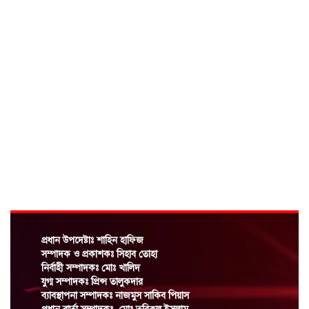
এক স্বাচিপ নেতাকে হটিয়ে আরেক স্বাচিপ
নেতাকে আনলো ড্যাব!
স্বার্থান্বেষী মহলের অপপ্রচারের শিকার বরিশাল
সদর উপজেলা বিএনপির আহ্বায়ক নুরুল আমিন!
জালীলুল কুরআন মাদ্রাসায় হাফেজদের স্পোকেন
ইংলিশ কোর্স শেষে সার্টিফিকেট বিতরণ
যুবলীগ নেতা,নতুন পরিচয়ে ভিন্ন কায়দায়
চাঁদাবাজির রামরাজত্ব কায়েমের চেষ্টা
সাংবাদিকদের কল্যাণে সরকার সর্বোচ্চ
প্রধান উপদেষ্টাঃ শাহিন হাফিজ
সহযোগিতা করবে: তথ্যমন্ত্রী
সম্পাদক ও প্রকাশকঃ সিহাব তোহা
নির্বাহী সম্পাদকঃ মোঃ খালিদ
যুগ্ম সম্পাদকঃ প্রিন্স তালুকদার
আগস্টের মধ্যেই বাস্তবায়িত হচ্ছে নতুন পে-স্কেল
ব্যাবস্থাপনা সম্পাদকঃ নাজমুস সাকিব পিয়াস