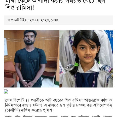
মাথা কেটে আলাদা করার সময়ও বেঁচে ছিল
শিশু রামিসা!
আপডেট টাইম : ২৬ মে, ২০২৬, ১:৪০
ডেস্ক রিপোর্ট ।। পল্লবীতে আট বছরের শিশু রামিসা আক্তারকে ধর্ষণ ও
নির্মমভাবে হত্যার ঘটনায় আদালতে ৪৭ পৃষ্ঠার চাঞ্চল্যকর অভিযোগপত্র
(চার্জশিট) দাখিল করেছে পুলিশ।