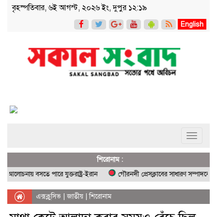
বৃহস্পতিবার, ৬ই আগস্ট, ২০২৬ ইং, দুপুর ১২:১৯
English
Toggle
navigati
শিরোনাম :
নায় বসতে পারে যুক্তরাষ্ট্র-ইরান
গৌরনদী প্রেসক্লাবের সাধারণ সম্পাদকের ওপর হ
এক্সক্লুসিভ
|
জাতীয়
|
শিরোনাম