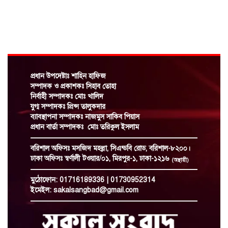
জালীলুল কুরআন মাদ্রাসায় হাফেজদের স্পোকেন
ইংলিশ কোর্স শেষে সার্টিফিকেট বিতরণ
যুবলীগ নেতা,নতুন পরিচয়ে ভিন্ন কায়দায়
চাঁদাবাজির রামরাজত্ব কায়েমের চেষ্টা
প্রধান উপদেষ্টাঃ শাহিন হাফিজ
সম্পাদক ও প্রকাশকঃ সিহাব তোহা
সাংবাদিকদের কল্যাণে সরকার সর্বোচ্চ
নির্বাহী সম্পাদকঃ মোঃ খালিদ
সহযোগিতা করবে: তথ্যমন্ত্রী
যুগ্ম সম্পাদকঃ প্রিন্স তালুকদার
ব্যাবস্থাপনা সম্পাদকঃ নাজমুস সাকিব পিয়াস
আগস্টের মধ্যেই বাস্তবায়িত হচ্ছে নতুন পে-স্কেল
প্রধান বার্তা সম্পাদকঃ মোঃ তরিকুল ইসলাম
বরিশাল অফিসঃ
মসজিদ মহল্লা, সিএন্ডবি রোড, বরিশাল-৮২০০।
ঢাকা অফিসঃ
স্বর্ণালী টওয়ার/০১, মিরপুর-১, ঢাকা-১২১৬
(অস্থায়ী)
হুথিরা কোথা থেকে হামলা চালাচ্ছে খুঁজে পাচ্ছে
না সৌদি আরব
মুঠোফোন:
01716189336 | 01730952314
ইমেইল:
sakalsangbad@gmail.com
আন্দোলনের মুখে পদত্যাগ করলেন ভারতের
শিক্ষামন্ত্রী