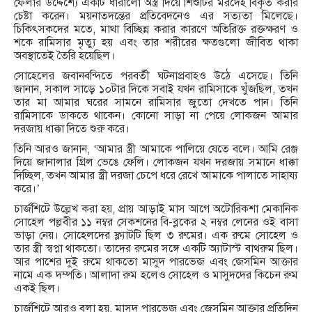
ফেলার উদ্দেশ্যে একটি ধারালো অস্ত্র দিয়ে শিশুটির মরদেহ বিকৃত করার
চেষ্টা করেন। ময়নাতদন্তের প্রতিবেদনেও এর সত্যতা মিলেছে।
চিকিৎসকদের মতে, মাথা বিচ্ছিন্ন করার কারণে অতিরিক্ত রক্তক্ষরণ ও
শকে রামিসার মৃত্যু হয় এবং তার শরীরের ক্ষতগুলো জীবিত থাকা
অবস্থাতেই তৈরি হয়েছিল।
সোহেলের জবানবন্দিতে পরবর্তী ঘটনাপ্রবাহও উঠে এসেছে। তিনি
জানান, সকাল সাড়ে ১০টার দিকে সবাই যখন রামিসাকে খুঁজছিল, তখন
তার মা আমার ঘরের সামনে রামিসার জুতো দেখতে পান। তিনি
রামিসাকে ডাকতে থাকেন। কোনো সাড়া না পেয়ে লোকজন আমার
দরজায় ধাক্কা দিতে শুরু করে।
তিনি আরও জানান, ‘আমার স্ত্রী আমাকে পালিয়ে যেতে বলে। আমি রেঞ্জ
দিয়ে জানালার গ্রিল ভেঙে ফেলি। লোকজন যখন দরজায় সমানে ধাক্কা
দিচ্ছিল, তখন আমার স্ত্রী দরজা চেপে ধরে রেখে আমাকে পালাতে সাহায্য
করে।’
চার্জশিটে উল্লেখ করা হয়, প্রায় আড়াই মাস আগে অটোরিকশা মেকানিক
সোহেল পল্লবীর ১১ নম্বর সেকশনের বি-ব্লকের ২ নম্বর লেনের ওই বাসা
ভাড়া নেয়। সোহেলদের ফ্ল্যাটটি ছিল ৩ রুমের। এক রুমে সোহেল ও
তার স্ত্রী স্বপ্না থাকতো। তাদের রুমের সঙ্গে একটি অ্যাটাস্ট বাথরুম ছিল।
আর পাশের দুই রুমে থাকতো মাসুদ পারভেজ এবং জেসমিন আক্তার
নামে এক দম্পতি। আলাদা রুম হলেও সোহেল ও মাসুদদের কিচেন রুম
একই ছিল।
চার্জশিটে আরও বলা হয়, মাসুদ পারভেজ এবং জেসমিন আক্তার প্রতিদিন