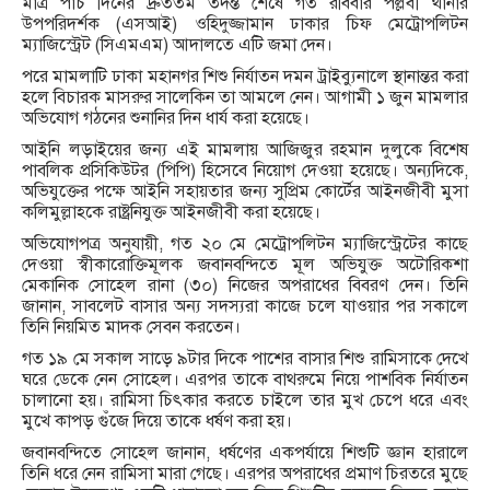
মাত্র পাঁচ দিনের দ্রুততম তদন্ত শেষে গত রবিবার পল্লবী থানার
উপপরিদর্শক (এসআই) ওহিদুজ্জামান ঢাকার চিফ মেট্রোপলিটন
ম্যাজিস্ট্রেট (সিএমএম) আদালতে এটি জমা দেন।
পরে মামলাটি ঢাকা মহানগর শিশু নির্যাতন দমন ট্রাইব্যুনালে স্থানান্তর করা
হলে বিচারক মাসরুর সালেকিন তা আমলে নেন। আগামী ১ জুন মামলার
অভিযোগ গঠনের শুনানির দিন ধার্য করা হয়েছে।
আইনি লড়াইয়ের জন্য এই মামলায় আজিজুর রহমান দুলুকে বিশেষ
পাবলিক প্রসিকিউটর (পিপি) হিসেবে নিয়োগ দেওয়া হয়েছে। অন্যদিকে,
অভিযুক্তের পক্ষে আইনি সহায়তার জন্য সুপ্রিম কোর্টের আইনজীবী মুসা
কলিমুল্লাহকে রাষ্ট্রনিযুক্ত আইনজীবী করা হয়েছে।
অভিযোগপত্র অনুযায়ী, গত ২০ মে মেট্রোপলিটন ম্যাজিস্ট্রেটের কাছে
দেওয়া স্বীকারোক্তিমূলক জবানবন্দিতে মূল অভিযুক্ত অটোরিকশা
মেকানিক সোহেল রানা (৩০) নিজের অপরাধের বিবরণ দেন। তিনি
জানান, সাবলেট বাসার অন্য সদস্যরা কাজে চলে যাওয়ার পর সকালে
তিনি নিয়মিত মাদক সেবন করতেন।
গত ১৯ মে সকাল সাড়ে ৯টার দিকে পাশের বাসার শিশু রামিসাকে দেখে
ঘরে ডেকে নেন সোহেল। এরপর তাকে বাথরুমে নিয়ে পাশবিক নির্যাতন
চালানো হয়। রামিসা চিৎকার করতে চাইলে তার মুখ চেপে ধরে এবং
মুখে কাপড় গুঁজে দিয়ে তাকে ধর্ষণ করা হয়।
জবানবন্দিতে সোহেল জানান, ধর্ষণের একপর্যায়ে শিশুটি জ্ঞান হারালে
তিনি ধরে নেন রামিসা মারা গেছে। এরপর অপরাধের প্রমাণ চিরতরে মুছে