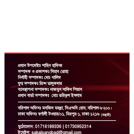
স্বার্থান্বেষী মহলের অপপ্রচারের শিকার বরিশাল
সদর উপজেলা বিএনপির আহ্বায়ক নুরুল আমিন!
জালীলুল কুরআন মাদ্রাসায় হাফেজদের স্পোকেন
ইংলিশ কোর্স শেষে সার্টিফিকেট বিতরণ
যুবলীগ নেতা,নতুন পরিচয়ে ভিন্ন কায়দায়
চাঁদাবাজির রামরাজত্ব কায়েমের চেষ্টা
প্রধান উপদেষ্টাঃ শাহিন হাফিজ
সম্পাদক ও প্রকাশকঃ সিহাব তোহা
নির্বাহী সম্পাদকঃ মোঃ খালিদ
সাংবাদিকদের কল্যাণে সরকার সর্বোচ্চ
যুগ্ম সম্পাদকঃ প্রিন্স তালুকদার
সহযোগিতা করবে: তথ্যমন্ত্রী
ব্যাবস্থাপনা সম্পাদকঃ নাজমুস সাকিব পিয়াস
প্রধান বার্তা সম্পাদকঃ মোঃ তরিকুল ইসলাম
আগস্টের মধ্যেই বাস্তবায়িত হচ্ছে নতুন পে-স্কেল
বরিশাল অফিসঃ
মসজিদ মহল্লা, সিএন্ডবি রোড, বরিশাল-৮২০০।
ঢাকা অফিসঃ
স্বর্ণালী টওয়ার/০১, মিরপুর-১, ঢাকা-১২১৬
(অস্থায়ী)
মুঠোফোন:
01716189336 | 01730952314
হুথিরা কোথা থেকে হামলা চালাচ্ছে খুঁজে পাচ্ছে
ইমেইল:
sakalsangbad@gmail.com