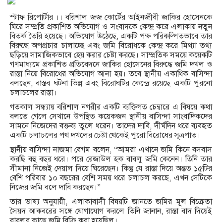
স্টাফ রিপোর্টার ।। বরিশাল জজ কোর্টের আইনজীবী জাকির হোসেনকে
ঘিরে সম্প্রতি প্রকাশিত অভিযোগ ও সংবাদকে কেন্দ্র করে এলাকায় নতুন
বিতর্ক তৈরি হয়েছে। অভিযোগ উঠেছে, একটি পক্ষ পরিকল্পিতভাবে তার
বিরুদ্ধে অপপ্রচার চালাচ্ছে এবং জমি বিরোধকে কেন্দ্র করে মিথ্যা তথ্য
ছড়িয়ে সামাজিকভাবে হেয় করার চেষ্টা করছে। সাম্প্রতিক সময়ে কয়েকটি
গণমাধ্যমে প্রকাশিত প্রতিবেদনে জাকির হোসেনের বিরুদ্ধে জমি দখল ও
রাস্তা নিয়ে বিরোধের অভিযোগ আনা হয়। তবে স্থানীয় একাধিক বাসিন্দা
বলছেন, বাস্তব ঘটনা ভিন্ন এবং বিরোধটির কেন্দ্রে রয়েছে একটি পুরনো
চলাচলের রাস্তা।
গতকাল সন্ধ্যায় বরিশাল নগরীর একটি ব্যক্তিগত চেম্বারে এ বিষয়ে কথা
বলতে গেলে সেখানে উপস্থিত কয়েকজন স্থানীয় বাসিন্দা সাংবাদিকদের
সামনে নিজেদের বক্তব্য তুলে ধরেন। তাদের দাবি, দীর্ঘদিন ধরে ব্যবহৃত
একটি চলাচলের পথ দখলের চেষ্টা থেকেই পুরো বিরোধের সূত্রপাত।
স্থানীয় বাসিন্দা নাজমা বেগম বলেন, “আমরা এখানে জমি কিনে বসবাস
করছি বহু বছর ধরে। পরে রেজাউল হক বাবলু জমি কেনেন। তিনি তার
সীমানা নিজেই দেয়াল দিয়ে ঘিরেছেন। কিন্তু যে রাস্তা দিয়ে অন্তত ১৫টির
বেশি পরিবার ১০ বছরের বেশি সময় ধরে চলাচল করছে, এখন সেটিকে
নিজের জমি বলে দাবি করছেন।”
তার ভাষ্য অনুযায়ী, এলাকাবাসী বিষয়টি জানতে জমির মূল বিক্রেতা
সৈয়দ আকবরের সঙ্গে যোগাযোগ করলে তিনি জানান, রাস্তা বাদ দিয়েই
বাবলুর কাছে জমি বিক্রি করা হয়েছিল।