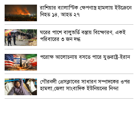
রাশিয়ার ব্যালাস্টিক ক্ষেপণাস্ত্র হামলায় ইউক্রেনে
নিহত ১৪, আহত ২৭
ঘরের পাশে বালুভর্তি বস্তায় বিস্ফোরণ, একই
পরিবারের ৩ জন দগ্ধ
পরোক্ষ আলোচনায় বসতে পারে যুক্তরাষ্ট্র-ইরান
গৌরনদী প্রেসক্লাবের সাধারণ সম্পাদকের ওপর
হামলা,জেলা সাংবাদিক ইউনিয়নের নিন্দা
লাকুটিয়ায় খাল খনন প্রকল্পের কোটি টাকা
লোপাটের চেষ্টা!
সমন্বিত প্রচেষ্টায় অর্থনীতিতে ইতিবাচক পরিবর্তন
সম্ভব: প্রধানমন্ত্রী