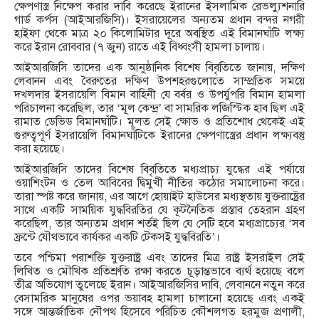
ক্ষেপণাস্ত্র নিক্ষেপ করার দাবি করেছে ইরানের ইসলামিক রেভল্যুশনারি
গার্ড কর্পস (আইআরজিসি)। ইসরায়েলের অন্যতম প্রধান বন্দর নগরী
হাইফা থেকে মাত্র ২০ কিলোমিটার দূরে অবস্থিত এই বিমানঘাঁটি লক্ষ্য
করে ইরান রোববার (৭ জুন) রাতে এই বিধ্বংসী হামলা চালায়।
আইআরজিসি তাদের এক আনুষ্ঠানিক বিশেষ বিবৃতিতে জানায়, দক্ষিণ
লেবানন এবং বৈরুতের দক্ষিণ উপশহরগুলোতে সাম্প্রতিক সময়ে
দখলদার ইসরায়েলি বিমান বাহিনী যে বর্বর ও উপর্যুপরি বিমান হামলা
পরিচালনা করেছিল, তার ‘মূল কেন্দ্র’ বা সামরিক লজিস্টিক হাব ছিল এই
রামাত ডেভিড বিমানঘাঁটি। মূলত সেই ক্ষোভ ও প্রতিশোধ থেকেই এই
গুরুত্বপূর্ণ ইসরায়েলি বিমানঘাঁটিকে ইরানের ক্ষেপণাস্ত্রের প্রধান লক্ষ্যবস্তু
করা হয়েছে।
আইআরজিসি তাদের বিশেষ বিবৃতিতে মধ্যপ্রাচ্য যুদ্ধের এই পর্যায়ে
ওয়াশিংটন ও তেল আবিবের দ্বিমুখী নীতির কঠোর সমালোচনা করে।
তারা স্পষ্ট করে জানায়, এর আগে হোয়াইট হাউসের মধ্যস্থতায় যুক্তরাষ্ট্রের
সাথে একটি সাময়িক যুদ্ধবিরতির যে কূটনৈতিক প্রস্তাব তেহরান গ্রহণ
করেছিল, তার অন্যতম প্রধান শর্তই ছিল যে সেটি হবে মধ্যপ্রাচ্যের ‘সব
ফ্রন্টে যৌথভাবে কার্যকর একটি টেকসই যুদ্ধবিরতি’।
তবে পশ্চিমা পরাশক্তি যুক্তরাষ্ট্র এবং তাদের মিত্র রাষ্ট্র ইসরাইল সেই
লিখিত ও মৌখিক প্রতিশ্রুতি রক্ষা করতে চূড়ান্তভাবে ব্যর্থ হয়েছে বলে
তীব্র অভিযোগ তুলেছে ইরান। আইআরজিসির দাবি, লেবাননে নতুন করে
বেসামরিক মানুষের ওপর ভয়াবহ হামলা চালানো হয়েছে এবং একই
সঙ্গে আন্তর্জাতিক নৌপথ হিসেবে পরিচিত কৌশলগত হরমুজ প্রণালী,