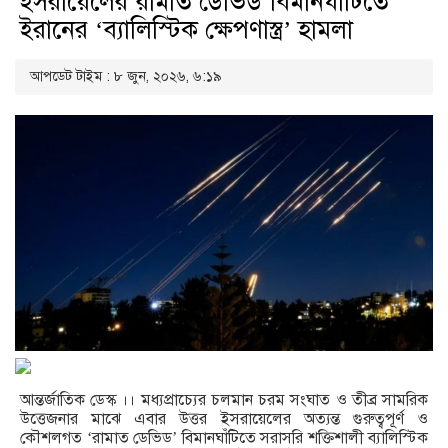
ইসরায়েলের‘রামাত ডেভিড’বিমানঘাঁটিতে
ইরানের ‘ব্যালিস্টিক ক্ষেপণাস্ত্র’ হামলা
আপডেট টাইম : ৮ জুন, ২০২৬, ৬:১৯
আন্তর্জাতিক ডেস্ক ।। মধ্যপ্রাচ্যের চলমান চরম সংঘাত ও তীব্র সামরিক
উত্তেজনার মাঝে এবার উত্তর ইসরায়েলের অত্যন্ত গুরুত্বপূর্ণ ও
কৌশলগত ‘রামাত ডেভিড’ বিমানঘাঁটিতে সরাসরি শক্তিশালী ব্যালিস্টিক