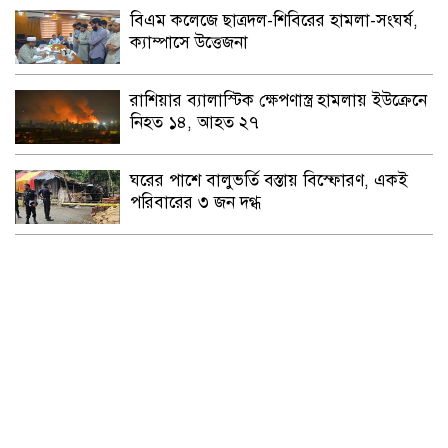
বিএম কলেজে ছাত্রদল-শিবিরের হামলা-সংঘর্ষ,
ক্যাম্পাসে উত্তেজনা
রাশিয়ার ব্যালাস্টিক ক্ষেপণাস্ত্র হামলায় ইউক্রেনে
নিহত ১৪, আহত ২৭
ঘরের পাশে বালুভর্তি বস্তায় বিস্ফোরণ, একই
পরিবারের ৩ জন দগ্ধ
পরোক্ষ আলোচনায় বসতে পারে যুক্তরাষ্ট্র-ইরান
গৌরনদী প্রেসক্লাবের সাধারণ সম্পাদকের ওপর
হামলা,জেলা সাংবাদিক ইউনিয়নের নিন্দা
লাকুটিয়ায় খাল খনন প্রকল্পের কোটি টাকা
লোপাটের চেষ্টা!