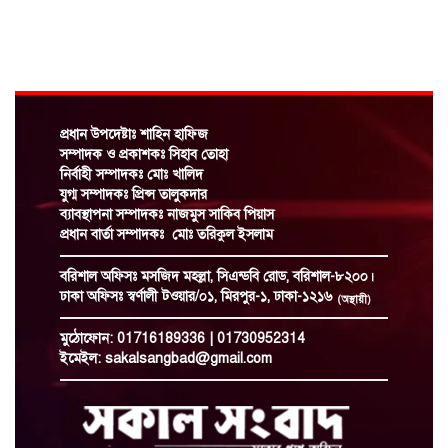
এক স্বাচিপ নেতাকে হটিয়ে আরেক স্বাচিপ
নেতাকে আনলো ড্যাব!
স্বার্থান্বেষী মহলের অপপ্রচারের শিকার বরিশাল
সদর উপজেলা বিএনপির আহ্বায়ক নুরুল আমিন!
প্রধান উপদেষ্টাঃ শাহিন হাফিজ
সম্পাদক ও প্রকাশকঃ সিহাব তোহা
নির্বাহী সম্পাদকঃ মোঃ খালিদ
জালীলুল কুরআন মাদ্রাসায় হাফেজদের স্পোকেন
যুগ্ম সম্পাদকঃ প্রিন্স তালুকদার
ইংলিশ কোর্স শেষে সার্টিফিকেট বিতরণ
ব্যাবস্থাপনা সম্পাদকঃ নাজমুস সাকিব পিয়াস
প্রধান বার্তা সম্পাদকঃ মোঃ তরিকুল ইসলাম
যুবলীগ নেতা,নতুন পরিচয়ে ভিন্ন কায়দায়
বরিশাল অফিসঃ
মসজিদ মহল্লা, সিএন্ডবি রোড, বরিশাল-৮২০০।
চাঁদাবাজির রামরাজত্ব কায়েমের চেষ্টা
ঢাকা অফিসঃ
স্বর্ণালী টওয়ার/০১, মিরপুর-১, ঢাকা-১২১৬
(অস্থায়ী)
মুঠোফোন:
01716189336 | 01730952314
সাংবাদিকদের কল্যাণে সরকার সর্বোচ্চ
ইমেইল:
sakalsangbad@gmail.com
সহযোগিতা করবে: তথ্যমন্ত্রী
আগস্টের মধ্যেই বাস্তবায়িত হচ্ছে নতুন পে-স্কেল