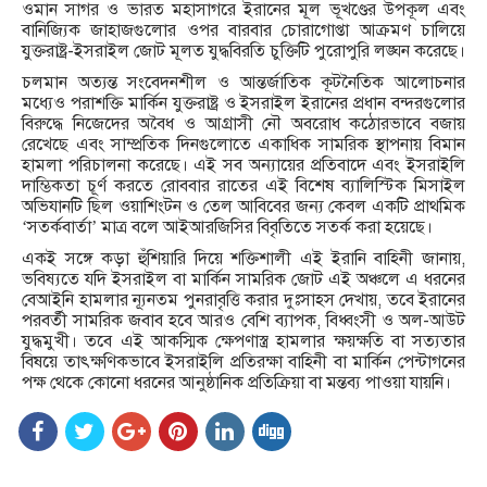
ওমান সাগর ও ভারত মহাসাগরে ইরানের মূল ভূখণ্ডের উপকূল এবং
বানিজ্যিক জাহাজগুলোর ওপর বারবার চোরাগোপ্তা আক্রমণ চালিয়ে
যুক্তরাষ্ট্র-ইসরাইল জোট মূলত যুদ্ধবিরতি চুক্তিটি পুরোপুরি লঙ্ঘন করেছে।
চলমান অত্যন্ত সংবেদনশীল ও আন্তর্জাতিক কূটনৈতিক আলোচনার
মধ্যেও পরাশক্তি মার্কিন যুক্তরাষ্ট্র ও ইসরাইল ইরানের প্রধান বন্দরগুলোর
বিরুদ্ধে নিজেদের অবৈধ ও আগ্রাসী নৌ অবরোধ কঠোরভাবে বজায়
রেখেছে এবং সাম্প্রতিক দিনগুলোতে একাধিক সামরিক স্থাপনায় বিমান
হামলা পরিচালনা করেছে। এই সব অন্যায়ের প্রতিবাদে এবং ইসরাইলি
দাম্ভিকতা চূর্ণ করতে রোববার রাতের এই বিশেষ ব্যালিস্টিক মিসাইল
অভিযানটি ছিল ওয়াশিংটন ও তেল আবিবের জন্য কেবল একটি প্রাথমিক
‘সতর্কবার্তা’ মাত্র বলে আইআরজিসির বিবৃতিতে সতর্ক করা হয়েছে।
একই সঙ্গে কড়া হুঁশিয়ারি দিয়ে শক্তিশালী এই ইরানি বাহিনী জানায়,
ভবিষ্যতে যদি ইসরাইল বা মার্কিন সামরিক জোট এই অঞ্চলে এ ধরনের
বেআইনি হামলার ন্যূনতম পুনরাবৃত্তি করার দুঃসাহস দেখায়, তবে ইরানের
পরবর্তী সামরিক জবাব হবে আরও বেশি ব্যাপক, বিধ্বংসী ও অল-আউট
যুদ্ধমুখী। তবে এই আকস্মিক ক্ষেপণাস্ত্র হামলার ক্ষয়ক্ষতি বা সত্যতার
বিষয়ে তাৎক্ষণিকভাবে ইসরাইলি প্রতিরক্ষা বাহিনী বা মার্কিন পেন্টাগনের
পক্ষ থেকে কোনো ধরনের আনুষ্ঠানিক প্রতিক্রিয়া বা মন্তব্য পাওয়া যায়নি।